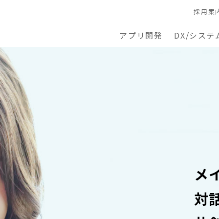
採用案
アプリ開発
DX/システ
メ
対