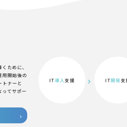
導くために、
運用開始後の
IT
導入
支援
IT
開発
支
ートナーと
なってサポー