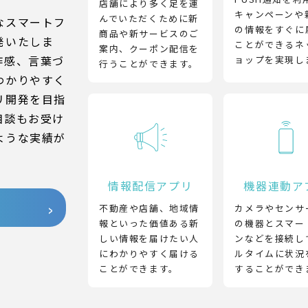
店舗により多く足を運
キャンペーンや
んでいただくために新
なスマートフ
の情報をすぐに
商品や新サービスのご
発いたしま
ことができるネ
案内、クーポン配信を
作感、言葉づ
ョップを実現し
行うことができます。
わかりやすく
リ開発を目指
相談もお受け
ような実績が
情報配信アプリ
機器連動ア
不動産や店舗、地域情
カメラやセンサ
報といった価値ある新
の機器とスマー
しい情報を届けたい人
ンなどを接続し
にわかりやすく届ける
ルタイムに状況
ことができます。
することができ