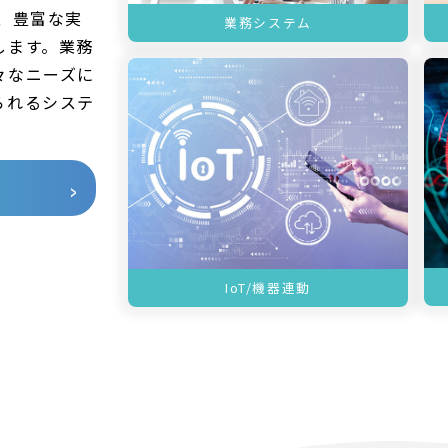
、豊富な実
業務システム
します。業務
々なニーズに
られるシステ
IoT/機器連動