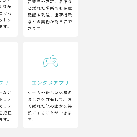
営業先や店舗、倉庫な
新商品
ど離れた場所でも在庫
届ける
確認や発注、出荷指示
ットシ
などの業務が簡単にで
ます。
きます。
プリ
エンタメアプリ
ーなど
ゲームや新しい体験の
トフォ
楽しさを共有して、遠
てリア
く離れた他の誰かを笑
を把握
顔にすることができま
ます。
す。