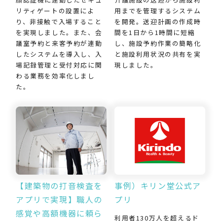
用までを管理するシステム
リティゲートの設置によ
を開発。送迎計画の作成時
り、非接触で入場すること
間を1日から1時間に短縮
を実現しました。また、会
し、施設予約作業の簡略化
議室予約と来客予約が連動
と施設利用状況の共有を実
したシステムを導入し、入
現しました。
場記録管理と受付対応に関
わる業務を効率化しまし
た。
【建築物の打音検査を
事例）キリン堂公式ア
アプリで実現】職人の
プリ
感覚や高額機器に頼ら
利用者130万人を超えるド