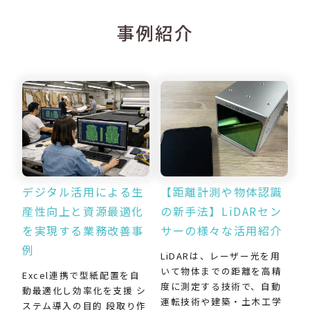
事例紹介
デジタル活用による生
【距離計測や物体認識
産性向上と資源最適化
の新手法】LiDARセン
を実現する業務改善事
サーの様々な活用紹介
例
LiDARは、レーザー光を用
いて物体までの距離を高精
Excel連携で型紙配置を自
度に測定する技術で、自動
動最適化し効率化を支援 シ
運転技術や建築・土木工学
ステム導入の目的 段取り作