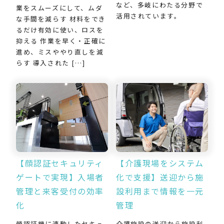
など、多岐にわたる分野で
業をスムーズにして、ムダ
活用されています。
な手間を減らす 材料をでき
るだけ有効に使い、ロスを
抑える 作業を早く・正確に
進め、ミスややり直しを減
らす 導入された […]
【介護現場をシステム
【顔認証セキュリティ
化で支援】送迎から施
ゲートで実現】入場者
設利用まで情報を一元
管理と来客受付の効率
管理
化
介護施設の送迎から施設利
顔認証機に連動したセキュ