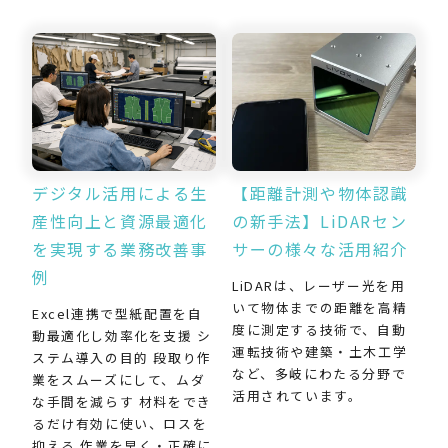
デジタル活用による生
【距離計測や物体認識
産性向上と資源最適化
の新手法】LiDARセン
を実現する業務改善事
サーの様々な活用紹介
例
LiDARは、レーザー光を用
いて物体までの距離を高精
Excel連携で型紙配置を自
度に測定する技術で、自動
動最適化し効率化を支援 シ
運転技術や建築・土木工学
ステム導入の目的 段取り作
など、多岐にわたる分野で
業をスムーズにして、ムダ
活用されています。
な手間を減らす 材料をでき
るだけ有効に使い、ロスを
抑える 作業を早く・正確に