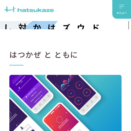
対
話
し
、
共
感
し
ぜ
メ
イ
ド
ウ
ィ
ズ
は
つ
か
はつかぜ と ともに