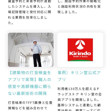
し、施設予約作業の簡略化
議室予約と来客予約が連動
と施設利用状況の共有を実
したシステムを導入し、入
現しました。
場記録管理と受付対応に関
わる業務を効率化しまし
た。
【建築物の打音検査を
事例）キリン堂公式ア
アプリで実現】職人の
プリ
感覚や高額機器に頼ら
利用者130万人を超えるド
ない最新技術の開発
ラッグストア キリン堂の会
員アプリを開発しました。
打音結果のTFFT画像と位置
基幹システムと連動した顧
情報などを組み合わせて
客分析や、顧客ニーズに応