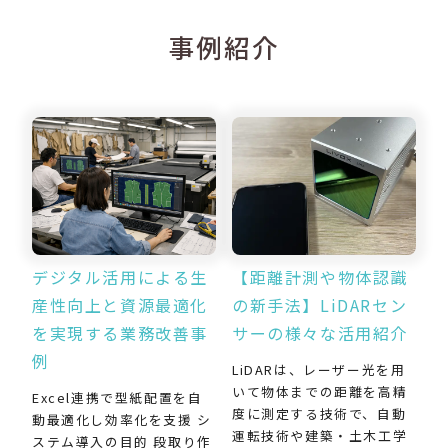
事例紹介
デジタル活用による生
【距離計測や物体認識
産性向上と資源最適化
の新手法】LiDARセン
を実現する業務改善事
サーの様々な活用紹介
例
LiDARは、レーザー光を用
いて物体までの距離を高精
Excel連携で型紙配置を自
度に測定する技術で、自動
動最適化し効率化を支援 シ
運転技術や建築・土木工学
ステム導入の目的 段取り作