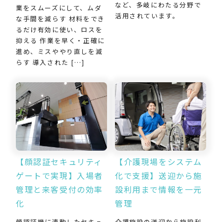
など、多岐にわたる分野で
業をスムーズにして、ムダ
活用されています。
な手間を減らす 材料をでき
るだけ有効に使い、ロスを
抑える 作業を早く・正確に
進め、ミスややり直しを減
らす 導入された […]
【介護現場をシステム
【顔認証セキュリティ
化で支援】送迎から施
ゲートで実現】入場者
設利用まで情報を一元
管理と来客受付の効率
管理
化
介護施設の送迎から施設利
顔認証機に連動したセキュ