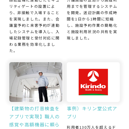
用までを管理するシステム
リティゲートの設置によ
を開発。送迎計画の作成時
り、非接触で入場すること
間を1日から1時間に短縮
を実現しました。また、会
し、施設予約作業の簡略化
議室予約と来客予約が連動
と施設利用状況の共有を実
したシステムを導入し、入
現しました。
場記録管理と受付対応に関
わる業務を効率化しまし
た。
【建築物の打音検査を
事例）キリン堂公式ア
アプリで実現】職人の
プリ
感覚や高額機器に頼ら
利用者130万人を超えるド