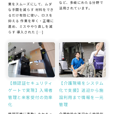
など、多岐にわたる分野で
業をスムーズにして、ムダ
活用されています。
な手間を減らす 材料をでき
るだけ有効に使い、ロスを
抑える 作業を早く・正確に
進め、ミスややり直しを減
らす 導入された […]
【介護現場をシステム
【顔認証セキュリティ
化で支援】送迎から施
ゲートで実現】入場者
設利用まで情報を一元
管理と来客受付の効率
管理
化
介護施設の送迎から施設利
顔認証機に連動したセキュ