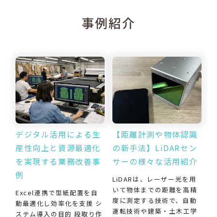
事例紹介
デジタル活用による生
【距離計測や物体認識
産性向上と資源最適化
の新手法】LiDARセン
を実現する業務改善事
サーの様々な活用紹介
例
LiDARは、レーザー光を用
いて物体までの距離を高精
Excel連携で型紙配置を自
度に測定する技術で、自動
動最適化し効率化を支援 シ
運転技術や建築・土木工学
ステム導入の目的 段取り作