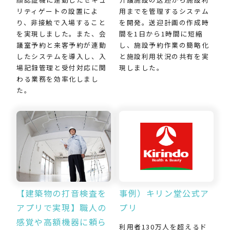
用までを管理するシステム
リティゲートの設置によ
を開発。送迎計画の作成時
り、非接触で入場すること
間を1日から1時間に短縮
を実現しました。また、会
し、施設予約作業の簡略化
議室予約と来客予約が連動
と施設利用状況の共有を実
したシステムを導入し、入
現しました。
場記録管理と受付対応に関
わる業務を効率化しまし
た。
【建築物の打音検査を
事例）キリン堂公式ア
アプリで実現】職人の
プリ
感覚や高額機器に頼ら
利用者130万人を超えるド