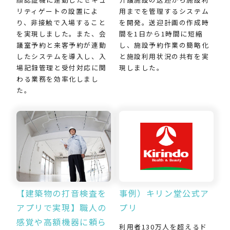
用までを管理するシステム
リティゲートの設置によ
を開発。送迎計画の作成時
り、非接触で入場すること
間を1日から1時間に短縮
を実現しました。また、会
し、施設予約作業の簡略化
議室予約と来客予約が連動
と施設利用状況の共有を実
したシステムを導入し、入
現しました。
場記録管理と受付対応に関
わる業務を効率化しまし
た。
【建築物の打音検査を
事例）キリン堂公式ア
アプリで実現】職人の
プリ
感覚や高額機器に頼ら
利用者130万人を超えるド