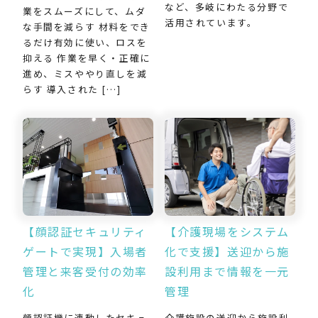
など、多岐にわたる分野で
業をスムーズにして、ムダ
活用されています。
な手間を減らす 材料をでき
るだけ有効に使い、ロスを
抑える 作業を早く・正確に
進め、ミスややり直しを減
らす 導入された […]
【介護現場をシステム
【顔認証セキュリティ
化で支援】送迎から施
ゲートで実現】入場者
設利用まで情報を一元
管理と来客受付の効率
管理
化
介護施設の送迎から施設利
顔認証機に連動したセキュ