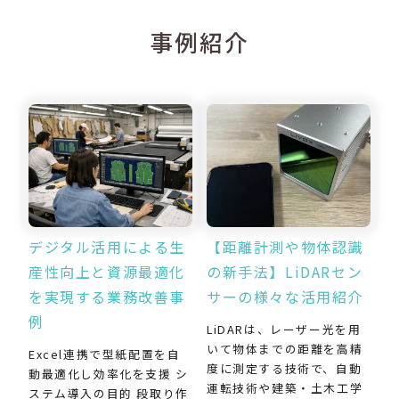
事例紹介
デジタル活用による生
【距離計測や物体認識
産性向上と資源最適化
の新手法】LiDARセン
を実現する業務改善事
サーの様々な活用紹介
例
LiDARは、レーザー光を用
いて物体までの距離を高精
Excel連携で型紙配置を自
度に測定する技術で、自動
動最適化し効率化を支援 シ
運転技術や建築・土木工学
ステム導入の目的 段取り作