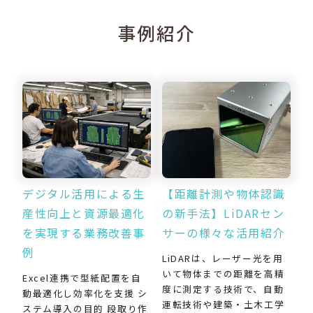
事例紹介
デジタル活用による生
【距離計測や物体認識
産性向上と資源最適化
の新手法】LiDARセン
を実現する業務改善事
サーの様々な活用紹介
例
LiDARは、レーザー光を用
いて物体までの距離を高精
Excel連携で型紙配置を自
度に測定する技術で、自動
動最適化し効率化を支援 シ
運転技術や建築・土木工学
ステム導入の目的 段取り作