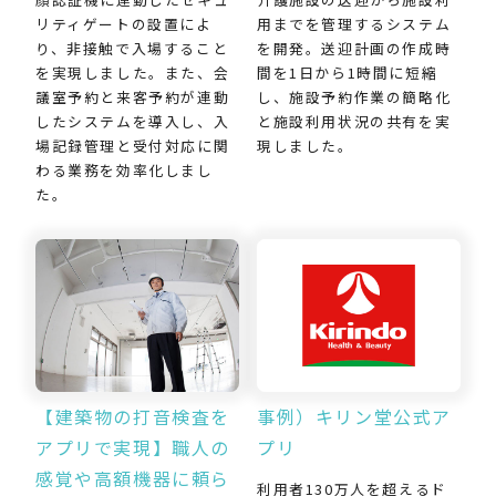
用までを管理するシステム
リティゲートの設置によ
を開発。送迎計画の作成時
り、非接触で入場すること
間を1日から1時間に短縮
を実現しました。また、会
し、施設予約作業の簡略化
議室予約と来客予約が連動
と施設利用状況の共有を実
したシステムを導入し、入
現しました。
場記録管理と受付対応に関
わる業務を効率化しまし
た。
【建築物の打音検査を
事例）キリン堂公式ア
アプリで実現】職人の
プリ
感覚や高額機器に頼ら
利用者130万人を超えるド