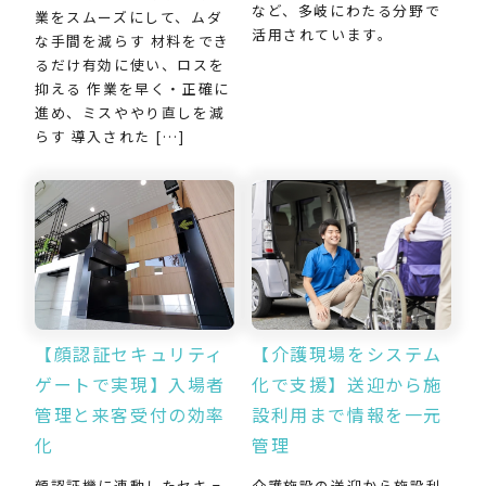
など、多岐にわたる分野で
業をスムーズにして、ムダ
活用されています。
な手間を減らす 材料をでき
るだけ有効に使い、ロスを
抑える 作業を早く・正確に
進め、ミスややり直しを減
らす 導入された […]
【介護現場をシステム
【顔認証セキュリティ
化で支援】送迎から施
ゲートで実現】入場者
設利用まで情報を一元
管理と来客受付の効率
管理
化
介護施設の送迎から施設利
顔認証機に連動したセキュ