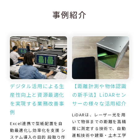
事例紹介
デジタル活用による生
【距離計測や物体認識
産性向上と資源最適化
の新手法】LiDARセン
を実現する業務改善事
サーの様々な活用紹介
例
LiDARは、レーザー光を用
いて物体までの距離を高精
Excel連携で型紙配置を自
度に測定する技術で、自動
動最適化し効率化を支援 シ
運転技術や建築・土木工学
ステム導入の目的 段取り作