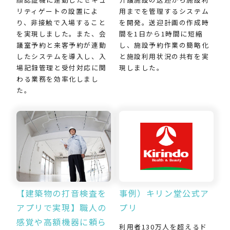
用までを管理するシステム
リティゲートの設置によ
を開発。送迎計画の作成時
り、非接触で入場すること
間を1日から1時間に短縮
を実現しました。また、会
し、施設予約作業の簡略化
議室予約と来客予約が連動
と施設利用状況の共有を実
したシステムを導入し、入
現しました。
場記録管理と受付対応に関
わる業務を効率化しまし
た。
【建築物の打音検査を
事例）キリン堂公式ア
アプリで実現】職人の
プリ
感覚や高額機器に頼ら
利用者130万人を超えるド