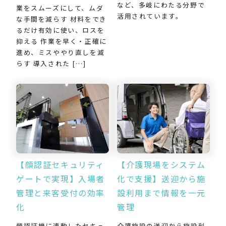
など、多岐にわたる分野で
業をスムーズにして、ムダ
活用されています。
な手間を減らす 材料をでき
るだけ有効に使い、ロスを
抑える 作業を早く・正確に
進め、ミスややり直しを減
らす 導入された […]
【介護現場をシステム
【顔認証セキュリティ
化で支援】送迎から施
ゲートで実現】入場者
設利用まで情報を一元
管理と来客受付の効率
管理
化
介護施設の送迎から施設利
顔認証機に連動したセキュ