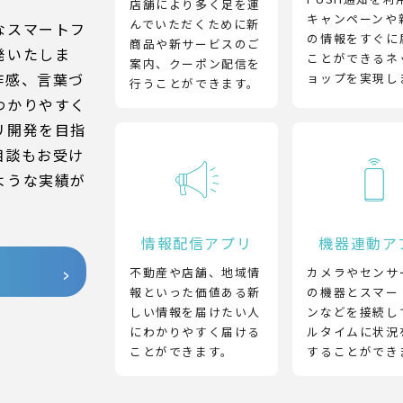
店舗により多く足を運
キャンペーンや
んでいただくために新
なスマートフ
の情報をすぐに
商品や新サービスのご
発いたしま
ことができるネ
案内、クーポン配信を
作感、言葉づ
ョップを実現し
行うことができます。
わかりやすく
リ開発を目指
相談もお受け
ような実績が
情報配信アプリ
機器連動ア
不動産や店舗、地域情
カメラやセンサ
報といった価値ある新
の機器とスマー
しい情報を届けたい人
ンなどを接続し
にわかりやすく届ける
ルタイムに状況
ことができます。
することができ