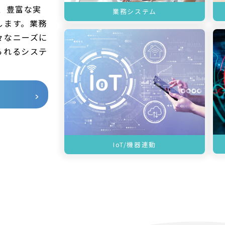
、豊富な実
業務システム
します。業務
々なニーズに
られるシステ
IoT/機器連動