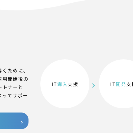
導くために、
運用開始後の
IT
導入
支援
IT
開発
支
ートナーと
なってサポー