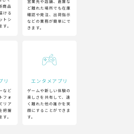
営業先や店舗、倉庫な
新商品
ど離れた場所でも在庫
届ける
確認や発注、出荷指示
ットシ
などの業務が簡単にで
ます。
きます。
プリ
エンタメアプリ
ーなど
ゲームや新しい体験の
トフォ
楽しさを共有して、遠
てリア
く離れた他の誰かを笑
を把握
顔にすることができま
ます。
す。