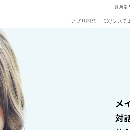
採用案
アプリ開発
DX/システ
メ
対