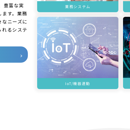
、豊富な実
業務システム
します。業務
々なニーズに
られるシステ
IoT/機器連動