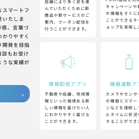
店舗により多く足を運
キャンペーンや
んでいただくために新
なスマートフ
の情報をすぐに
商品や新サービスのご
発いたしま
ことができるネ
案内、クーポン配信を
作感、言葉づ
ョップを実現し
行うことができます。
わかりやすく
リ開発を目指
相談もお受け
ような実績が
情報配信アプリ
機器連動ア
不動産や店舗、地域情
カメラやセンサ
報といった価値ある新
の機器とスマー
しい情報を届けたい人
ンなどを接続し
にわかりやすく届ける
ルタイムに状況
ことができます。
することができ