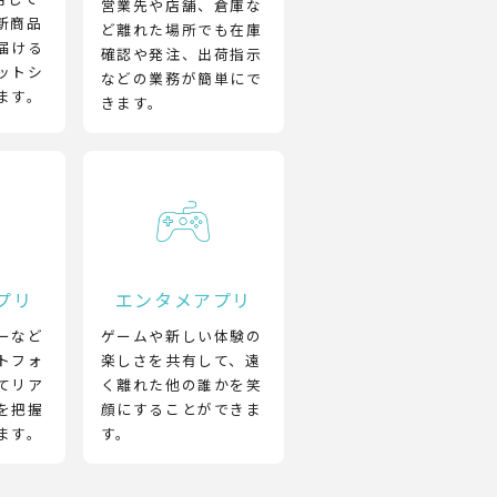
営業先や店舗、倉庫な
新商品
ど離れた場所でも在庫
届ける
確認や発注、出荷指示
ットシ
などの業務が簡単にで
ます。
きます。
プリ
エンタメアプリ
ーなど
ゲームや新しい体験の
トフォ
楽しさを共有して、遠
てリア
く離れた他の誰かを笑
を把握
顔にすることができま
ます。
す。