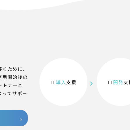
導くために、
運用開始後の
IT
導入
支援
IT
開発
支
ートナーと
なってサポー