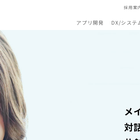
採用案
アプリ開発
DX/システ
メ
対