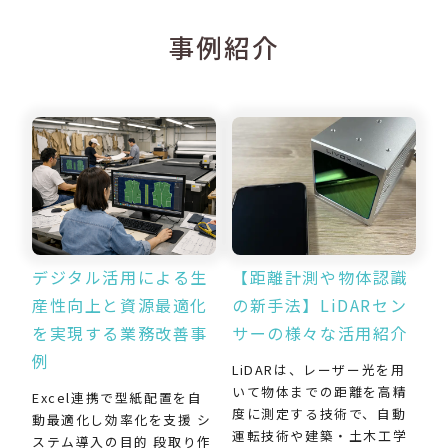
事例紹介
デジタル活用による生
【距離計測や物体認識
産性向上と資源最適化
の新手法】LiDARセン
を実現する業務改善事
サーの様々な活用紹介
例
LiDARは、レーザー光を用
いて物体までの距離を高精
Excel連携で型紙配置を自
度に測定する技術で、自動
動最適化し効率化を支援 シ
運転技術や建築・土木工学
ステム導入の目的 段取り作