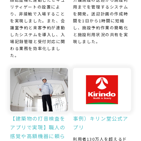
用までを管理するシステム
リティゲートの設置によ
を開発。送迎計画の作成時
り、非接触で入場すること
間を1日から1時間に短縮
を実現しました。また、会
し、施設予約作業の簡略化
議室予約と来客予約が連動
と施設利用状況の共有を実
したシステムを導入し、入
現しました。
場記録管理と受付対応に関
わる業務を効率化しまし
た。
【建築物の打音検査を
事例）キリン堂公式ア
アプリで実現】職人の
プリ
感覚や高額機器に頼ら
利用者130万人を超えるド