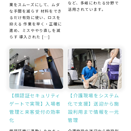
など、多岐にわたる分野で
業をスムーズにして、ムダ
活用されています。
な手間を減らす 材料をでき
るだけ有効に使い、ロスを
抑える 作業を早く・正確に
進め、ミスややり直しを減
らす 導入された […]
【介護現場をシステム
【顔認証セキュリティ
化で支援】送迎から施
ゲートで実現】入場者
設利用まで情報を一元
管理と来客受付の効率
管理
化
介護施設の送迎から施設利
顔認証機に連動したセキュ