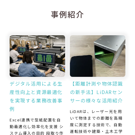
事例紹介
デジタル活用による生
【距離計測や物体認識
産性向上と資源最適化
の新手法】LiDARセン
を実現する業務改善事
サーの様々な活用紹介
例
LiDARは、レーザー光を用
いて物体までの距離を高精
Excel連携で型紙配置を自
度に測定する技術で、自動
動最適化し効率化を支援 シ
運転技術や建築・土木工学
ステム導入の目的 段取り作