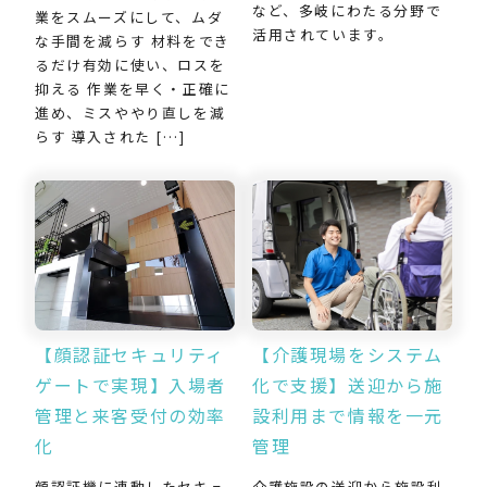
など、多岐にわたる分野で
業をスムーズにして、ムダ
活用されています。
な手間を減らす 材料をでき
るだけ有効に使い、ロスを
抑える 作業を早く・正確に
進め、ミスややり直しを減
らす 導入された […]
【介護現場をシステム
【顔認証セキュリティ
化で支援】送迎から施
ゲートで実現】入場者
設利用まで情報を一元
管理と来客受付の効率
管理
化
介護施設の送迎から施設利
顔認証機に連動したセキュ