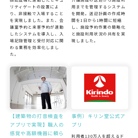
用までを管理するシステム
リティゲートの設置によ
を開発。送迎計画の作成時
り、非接触で入場すること
間を1日から1時間に短縮
を実現しました。また、会
し、施設予約作業の簡略化
議室予約と来客予約が連動
と施設利用状況の共有を実
したシステムを導入し、入
現しました。
場記録管理と受付対応に関
わる業務を効率化しまし
た。
【建築物の打音検査を
事例）キリン堂公式ア
アプリで実現】職人の
プリ
感覚や高額機器に頼ら
利用者130万人を超えるド