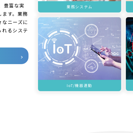
、豊富な実
業務システム
します。業務
々なニーズに
られるシステ
IoT/機器連動