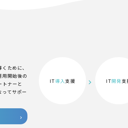
導くために、
運用開始後の
IT
導入
支援
IT
開発
支
ートナーと
なってサポー