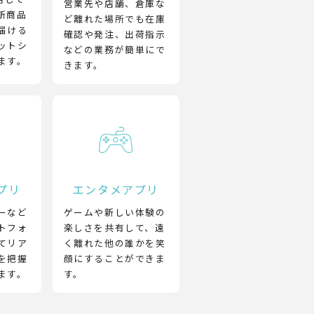
営業先や店舗、倉庫な
新商品
ど離れた場所でも在庫
届ける
確認や発注、出荷指示
ットシ
などの業務が簡単にで
ます。
きます。
プリ
エンタメアプリ
ーなど
ゲームや新しい体験の
トフォ
楽しさを共有して、遠
てリア
く離れた他の誰かを笑
を把握
顔にすることができま
ます。
す。