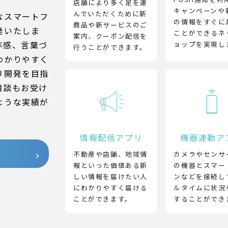
店舗により多く足を運
キャンペーンや
んでいただくために新
なスマートフ
の情報をすぐに
商品や新サービスのご
発いたしま
ことができるネ
案内、クーポン配信を
作感、言葉づ
ョップを実現し
行うことができます。
わかりやすく
リ開発を目指
相談もお受け
ような実績が
情報配信アプリ
機器連動ア
不動産や店舗、地域情
カメラやセンサ
報といった価値ある新
の機器とスマー
しい情報を届けたい人
ンなどを接続し
にわかりやすく届ける
ルタイムに状況
ことができます。
することができ