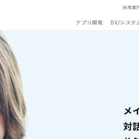
採用案
アプリ開発
DX/システ
メ
対