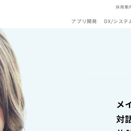
採用案
アプリ開発
DX/システ
メ
対