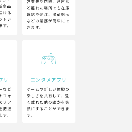
営業先や店舗、倉庫な
新商品
ど離れた場所でも在庫
届ける
確認や発注、出荷指示
ットシ
などの業務が簡単にで
ます。
きます。
プリ
エンタメアプリ
ーなど
ゲームや新しい体験の
トフォ
楽しさを共有して、遠
てリア
く離れた他の誰かを笑
を把握
顔にすることができま
ます。
す。