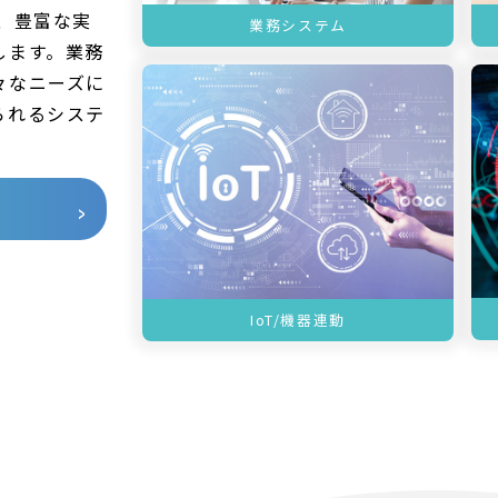
、豊富な実
業務システム
します。業務
々なニーズに
られるシステ
IoT/機器連動