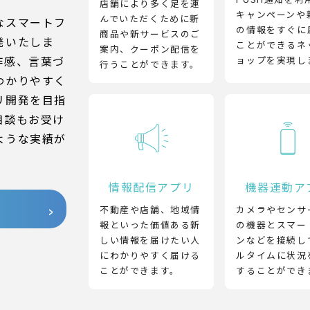
店舗により多く足を運
キャンペーンや
んでいただくために新
なスマートフ
の情報をすぐに
商品や新サービスのご
発いたしま
ことができるネ
案内、クーポン配信を
作感、言葉づ
ョップを実現し
行うことができます。
わかりやすく
リ開発を目指
相談もお受け
ような実績が
情報配信アプリ
機器連動ア
不動産や店舗、地域情
カメラやセンサ
報といった価値ある新
の機器とスマー
しい情報を届けたい人
ンなどを接続し
にわかりやすく届ける
ルタイムに状況
ことができます。
することができ