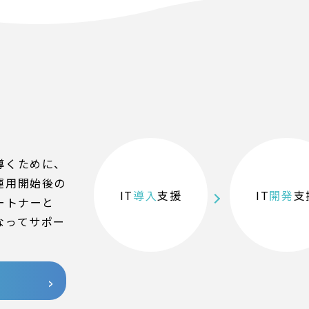
導くために、
運用開始後の
IT
導入
支援
IT
開発
支
ートナーと
なってサポー