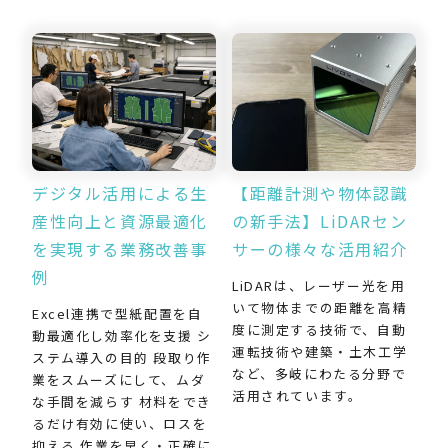
デジタル活用による生
【距離計測や物体認識
産性向上と資源最適化
の新手法】LiDARセン
を実現する業務改善事
サーの様々な活用紹介
例
LiDARは、レーザー光を用
いて物体までの距離を高精
Excel連携で型紙配置を自
度に測定する技術で、自動
動最適化し効率化を支援 シ
運転技術や建築・土木工学
ステム導入の目的 段取り作
など、多岐にわたる分野で
業をスムーズにして、ムダ
活用されています。
な手間を減らす 材料をでき
るだけ有効に使い、ロスを
抑える 作業を早く・正確に