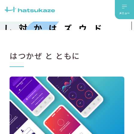
対
話
し
、
共
感
し
ぜ
メ
イ
ド
ウ
ィ
ズ
は
つ
か
はつかぜ と ともに