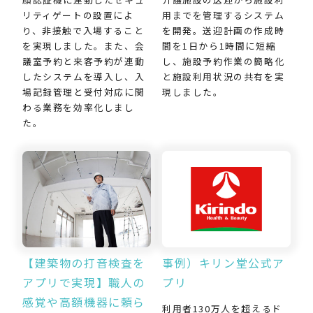
用までを管理するシステム
リティゲートの設置によ
を開発。送迎計画の作成時
り、非接触で入場すること
間を1日から1時間に短縮
を実現しました。また、会
し、施設予約作業の簡略化
議室予約と来客予約が連動
と施設利用状況の共有を実
したシステムを導入し、入
現しました。
場記録管理と受付対応に関
わる業務を効率化しまし
た。
【建築物の打音検査を
事例）キリン堂公式ア
アプリで実現】職人の
プリ
感覚や高額機器に頼ら
利用者130万人を超えるド