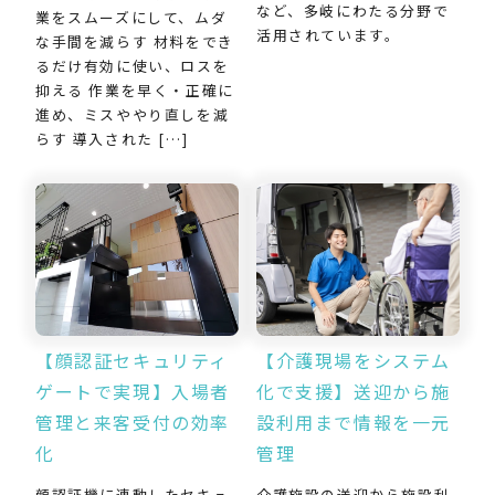
など、多岐にわたる分野で
業をスムーズにして、ムダ
活用されています。
な手間を減らす 材料をでき
るだけ有効に使い、ロスを
抑える 作業を早く・正確に
進め、ミスややり直しを減
らす 導入された […]
【介護現場をシステム
【顔認証セキュリティ
化で支援】送迎から施
ゲートで実現】入場者
設利用まで情報を一元
管理と来客受付の効率
管理
化
介護施設の送迎から施設利
顔認証機に連動したセキュ