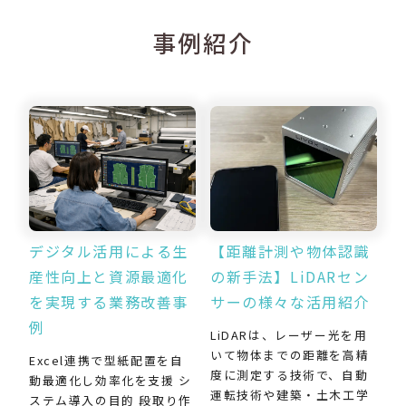
事例紹介
デジタル活用による生
【距離計測や物体認識
産性向上と資源最適化
の新手法】LiDARセン
を実現する業務改善事
サーの様々な活用紹介
例
LiDARは、レーザー光を用
いて物体までの距離を高精
Excel連携で型紙配置を自
度に測定する技術で、自動
動最適化し効率化を支援 シ
運転技術や建築・土木工学
ステム導入の目的 段取り作