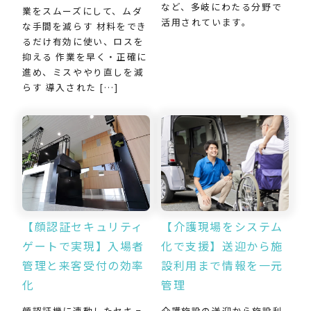
など、多岐にわたる分野で
業をスムーズにして、ムダ
活用されています。
な手間を減らす 材料をでき
るだけ有効に使い、ロスを
抑える 作業を早く・正確に
進め、ミスややり直しを減
らす 導入された […]
【介護現場をシステム
【顔認証セキュリティ
化で支援】送迎から施
ゲートで実現】入場者
設利用まで情報を一元
管理と来客受付の効率
管理
化
介護施設の送迎から施設利
顔認証機に連動したセキュ