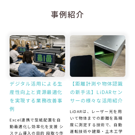
事例紹介
デジタル活用による生
【距離計測や物体認識
産性向上と資源最適化
の新手法】LiDARセン
を実現する業務改善事
サーの様々な活用紹介
例
LiDARは、レーザー光を用
いて物体までの距離を高精
Excel連携で型紙配置を自
度に測定する技術で、自動
動最適化し効率化を支援 シ
運転技術や建築・土木工学
ステム導入の目的 段取り作