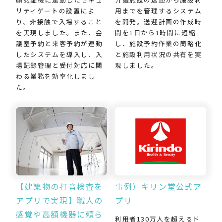
用までを管理するシステム
リティゲートの設置によ
を開発。送迎計画の作成時
り、非接触で入場すること
間を1日から1時間に短縮
を実現しました。また、会
し、施設予約作業の簡略化
議室予約と来客予約が連動
と施設利用状況の共有を実
したシステムを導入し、入
現しました。
場記録管理と受付対応に関
わる業務を効率化しまし
た。
【建築物の打音検査を
事例）キリン堂公式ア
アプリで実現】職人の
プリ
感覚や高額機器に頼ら
利用者130万人を超えるド