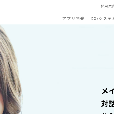
採用案
アプリ開発
DX/システ
メ
対