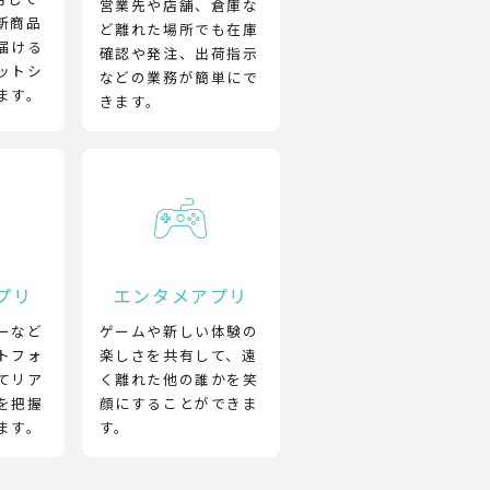
営業先や店舗、倉庫な
新商品
ど離れた場所でも在庫
届ける
確認や発注、出荷指示
ットシ
などの業務が簡単にで
ます。
きます。
プリ
エンタメアプリ
ーなど
ゲームや新しい体験の
トフォ
楽しさを共有して、遠
てリア
く離れた他の誰かを笑
を把握
顔にすることができま
ます。
す。