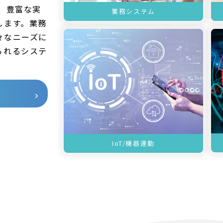
、豊富な実
業務システム
します。業務
々なニーズに
られるシステ
IoT/機器連動