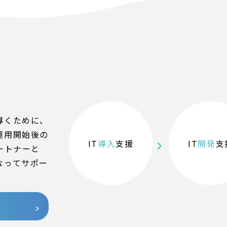
導くために、
運用開始後の
IT
導入
支援
IT
開発
支
ートナーと
なってサポー