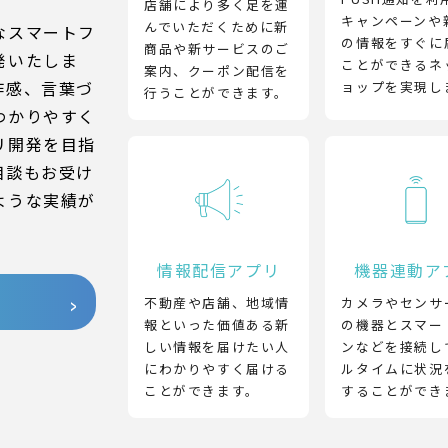
店舗により多く足を運
キャンペーンや
んでいただくために新
なスマートフ
の情報をすぐに
商品や新サービスのご
発いたしま
ことができるネ
案内、クーポン配信を
作感、言葉づ
ョップを実現し
行うことができます。
わかりやすく
リ開発を目指
相談もお受け
ような実績が
情報配信アプリ
機器連動ア
不動産や店舗、地域情
カメラやセンサ
報といった価値ある新
の機器とスマー
しい情報を届けたい人
ンなどを接続し
にわかりやすく届ける
ルタイムに状況
ことができます。
することができ