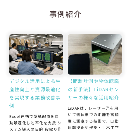
事例紹介
デジタル活用による生
【距離計測や物体認識
産性向上と資源最適化
の新手法】LiDARセン
を実現する業務改善事
サーの様々な活用紹介
例
LiDARは、レーザー光を用
いて物体までの距離を高精
Excel連携で型紙配置を自
度に測定する技術で、自動
動最適化し効率化を支援 シ
運転技術や建築・土木工学
ステム導入の目的 段取り作