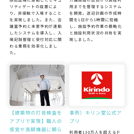
用までを管理するシステム
リティゲートの設置によ
を開発。送迎計画の作成時
り、非接触で入場すること
間を1日から1時間に短縮
を実現しました。また、会
し、施設予約作業の簡略化
議室予約と来客予約が連動
と施設利用状況の共有を実
したシステムを導入し、入
現しました。
場記録管理と受付対応に関
わる業務を効率化しまし
た。
【建築物の打音検査を
事例）キリン堂公式ア
アプリで実現】職人の
プリ
感覚や高額機器に頼ら
利用者130万人を超えるド