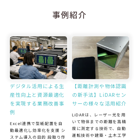
事例紹介
デジタル活用による生
【距離計測や物体認識
産性向上と資源最適化
の新手法】LiDARセン
を実現する業務改善事
サーの様々な活用紹介
例
LiDARは、レーザー光を用
いて物体までの距離を高精
Excel連携で型紙配置を自
度に測定する技術で、自動
動最適化し効率化を支援 シ
運転技術や建築・土木工学
ステム導入の目的 段取り作