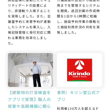
用までを管理するシステム
リティゲートの設置によ
を開発。送迎計画の作成時
り、非接触で入場すること
間を1日から1時間に短縮
を実現しました。また、会
し、施設予約作業の簡略化
議室予約と来客予約が連動
と施設利用状況の共有を実
したシステムを導入し、入
現しました。
場記録管理と受付対応に関
わる業務を効率化しまし
た。
【建築物の打音検査を
事例）キリン堂公式ア
アプリで実現】職人の
プリ
感覚や高額機器に頼ら
利用者130万人を超えるド