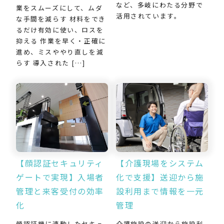
など、多岐にわたる分野で
業をスムーズにして、ムダ
活用されています。
な手間を減らす 材料をでき
るだけ有効に使い、ロスを
抑える 作業を早く・正確に
進め、ミスややり直しを減
らす 導入された […]
【介護現場をシステム
【顔認証セキュリティ
化で支援】送迎から施
ゲートで実現】入場者
設利用まで情報を一元
管理と来客受付の効率
管理
化
介護施設の送迎から施設利
顔認証機に連動したセキュ