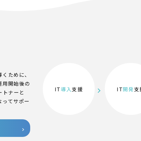
導くために、
運用開始後の
IT
導入
支援
IT
開発
支
ートナーと
なってサポー