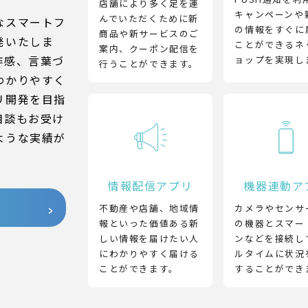
店舗により多く足を運
キャンペーンや
んでいただくために新
なスマートフ
の情報をすぐに
商品や新サービスのご
発いたしま
ことができるネ
案内、クーポン配信を
作感、言葉づ
ョップを実現し
行うことができます。
わかりやすく
リ開発を目指
相談もお受け
ような実績が
情報配信アプリ
機器連動ア
不動産や店舗、地域情
カメラやセンサ
報といった価値ある新
の機器とスマー
しい情報を届けたい人
ンなどを接続し
にわかりやすく届ける
ルタイムに状況
ことができます。
することができ