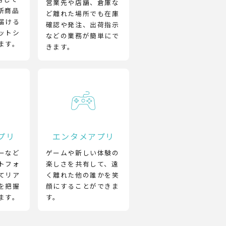
営業先や店舗、倉庫な
新商品
ど離れた場所でも在庫
届ける
確認や発注、出荷指示
ットシ
などの業務が簡単にで
ます。
きます。
プリ
エンタメアプリ
ーなど
ゲームや新しい体験の
トフォ
楽しさを共有して、遠
てリア
く離れた他の誰かを笑
を把握
顔にすることができま
ます。
す。