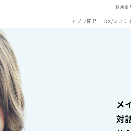
採用案
アプリ開発
DX/システ
メ
対