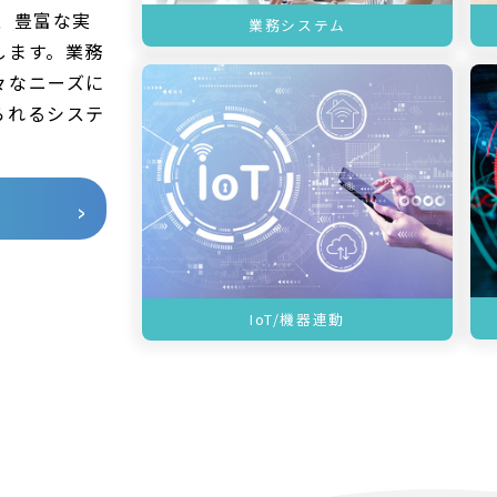
、豊富な実
業務システム
します。業務
々なニーズに
られるシステ
IoT/機器連動