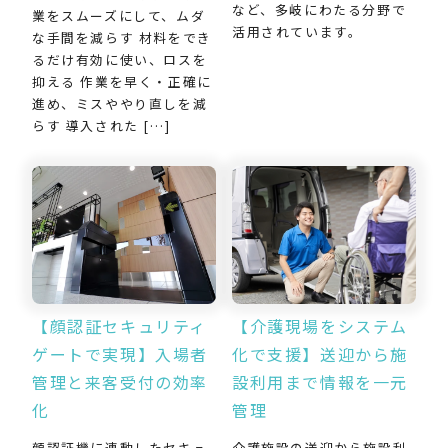
など、多岐にわたる分野で
業をスムーズにして、ムダ
活用されています。
な手間を減らす 材料をでき
るだけ有効に使い、ロスを
抑える 作業を早く・正確に
進め、ミスややり直しを減
らす 導入された […]
【介護現場をシステム
【顔認証セキュリティ
化で支援】送迎から施
ゲートで実現】入場者
設利用まで情報を一元
管理と来客受付の効率
管理
化
介護施設の送迎から施設利
顔認証機に連動したセキュ