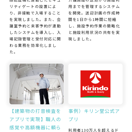
用までを管理するシステム
リティゲートの設置によ
を開発。送迎計画の作成時
り、非接触で入場すること
間を1日から1時間に短縮
を実現しました。また、会
し、施設予約作業の簡略化
議室予約と来客予約が連動
と施設利用状況の共有を実
したシステムを導入し、入
現しました。
場記録管理と受付対応に関
わる業務を効率化しまし
た。
【建築物の打音検査を
事例）キリン堂公式ア
アプリで実現】職人の
プリ
感覚や高額機器に頼ら
利用者130万人を超えるド