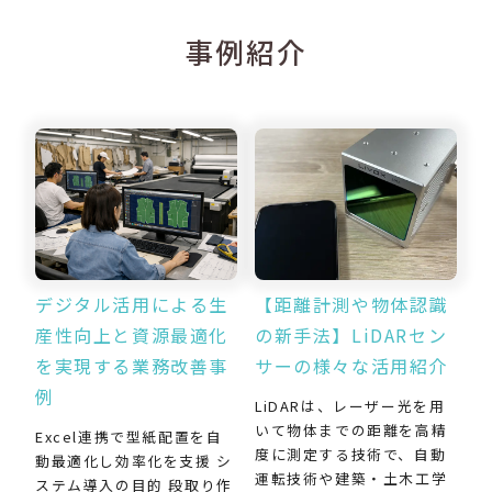
事例紹介
デジタル活用による生
【距離計測や物体認識
産性向上と資源最適化
の新手法】LiDARセン
を実現する業務改善事
サーの様々な活用紹介
例
LiDARは、レーザー光を用
いて物体までの距離を高精
Excel連携で型紙配置を自
度に測定する技術で、自動
動最適化し効率化を支援 シ
運転技術や建築・土木工学
ステム導入の目的 段取り作