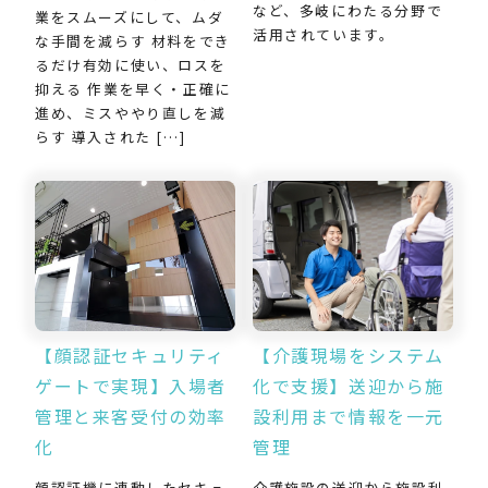
など、多岐にわたる分野で
業をスムーズにして、ムダ
活用されています。
な手間を減らす 材料をでき
るだけ有効に使い、ロスを
抑える 作業を早く・正確に
進め、ミスややり直しを減
らす 導入された […]
【介護現場をシステム
【顔認証セキュリティ
化で支援】送迎から施
ゲートで実現】入場者
設利用まで情報を一元
管理と来客受付の効率
管理
化
介護施設の送迎から施設利
顔認証機に連動したセキュ