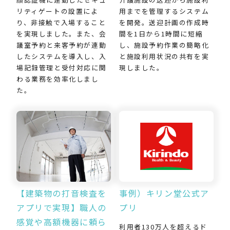
用までを管理するシステム
リティゲートの設置によ
を開発。送迎計画の作成時
り、非接触で入場すること
間を1日から1時間に短縮
を実現しました。また、会
し、施設予約作業の簡略化
議室予約と来客予約が連動
と施設利用状況の共有を実
したシステムを導入し、入
現しました。
場記録管理と受付対応に関
わる業務を効率化しまし
た。
【建築物の打音検査を
事例）キリン堂公式ア
アプリで実現】職人の
プリ
感覚や高額機器に頼ら
利用者130万人を超えるド