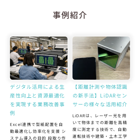
事例紹介
デジタル活用による生
【距離計測や物体認識
産性向上と資源最適化
の新手法】LiDARセン
を実現する業務改善事
サーの様々な活用紹介
例
LiDARは、レーザー光を用
いて物体までの距離を高精
Excel連携で型紙配置を自
度に測定する技術で、自動
動最適化し効率化を支援 シ
運転技術や建築・土木工学
ステム導入の目的 段取り作