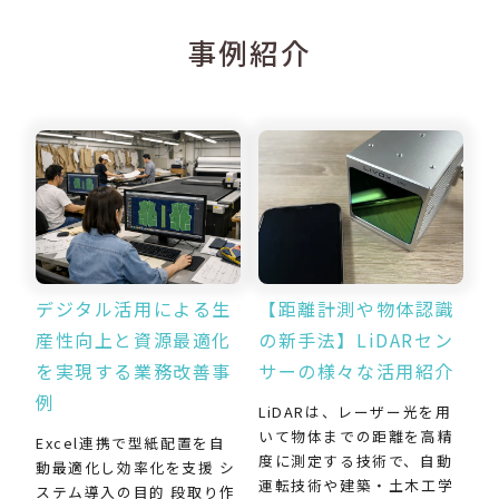
事例紹介
デジタル活用による生
【距離計測や物体認識
産性向上と資源最適化
の新手法】LiDARセン
を実現する業務改善事
サーの様々な活用紹介
例
LiDARは、レーザー光を用
いて物体までの距離を高精
Excel連携で型紙配置を自
度に測定する技術で、自動
動最適化し効率化を支援 シ
運転技術や建築・土木工学
ステム導入の目的 段取り作