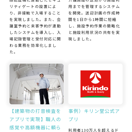
用までを管理するシステム
リティゲートの設置によ
を開発。送迎計画の作成時
り、非接触で入場すること
間を1日から1時間に短縮
を実現しました。また、会
し、施設予約作業の簡略化
議室予約と来客予約が連動
と施設利用状況の共有を実
したシステムを導入し、入
現しました。
場記録管理と受付対応に関
わる業務を効率化しまし
た。
【建築物の打音検査を
事例）キリン堂公式ア
アプリで実現】職人の
プリ
感覚や高額機器に頼ら
利用者130万人を超えるド