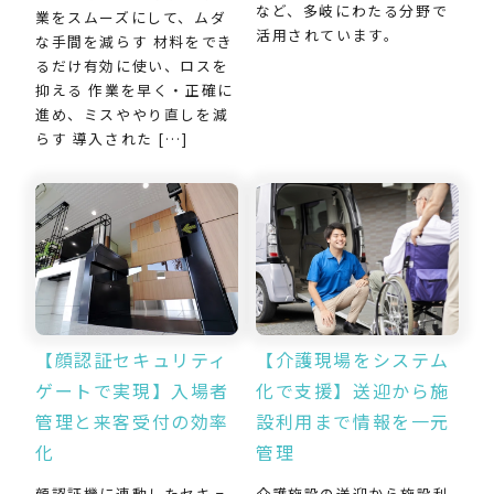
など、多岐にわたる分野で
業をスムーズにして、ムダ
活用されています。
な手間を減らす 材料をでき
るだけ有効に使い、ロスを
抑える 作業を早く・正確に
進め、ミスややり直しを減
らす 導入された […]
【介護現場をシステム
【顔認証セキュリティ
化で支援】送迎から施
ゲートで実現】入場者
設利用まで情報を一元
管理と来客受付の効率
管理
化
介護施設の送迎から施設利
顔認証機に連動したセキュ