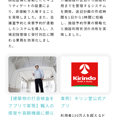
用までを管理するシステム
リティゲートの設置によ
を開発。送迎計画の作成時
り、非接触で入場すること
間を1日から1時間に短縮
を実現しました。また、会
し、施設予約作業の簡略化
議室予約と来客予約が連動
と施設利用状況の共有を実
したシステムを導入し、入
現しました。
場記録管理と受付対応に関
わる業務を効率化しまし
た。
【建築物の打音検査を
事例）キリン堂公式ア
アプリで実現】職人の
プリ
感覚や高額機器に頼ら
利用者130万人を超えるド