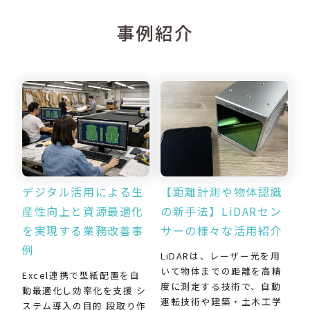
事例紹介
デジタル活用による生
【距離計測や物体認識
産性向上と資源最適化
の新手法】LiDARセン
を実現する業務改善事
サーの様々な活用紹介
例
LiDARは、レーザー光を用
いて物体までの距離を高精
Excel連携で型紙配置を自
度に測定する技術で、自動
動最適化し効率化を支援 シ
運転技術や建築・土木工学
ステム導入の目的 段取り作