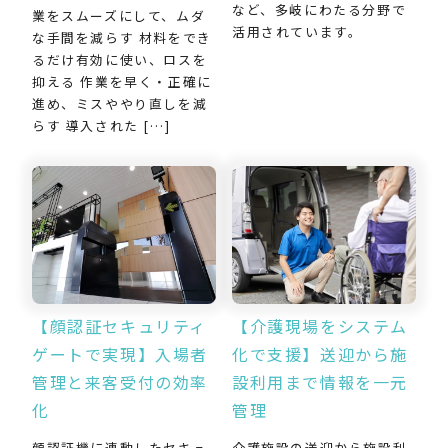
など、多岐にわたる分野で
業をスムーズにして、ムダ
活用されています。
な手間を減らす 材料をでき
るだけ有効に使い、ロスを
抑える 作業を早く・正確に
進め、ミスややり直しを減
らす 導入された […]
【介護現場をシステム
【顔認証セキュリティ
化で支援】送迎から施
ゲートで実現】入場者
設利用まで情報を一元
管理と来客受付の効率
管理
化
介護施設の送迎から施設利
顔認証機に連動したセキュ