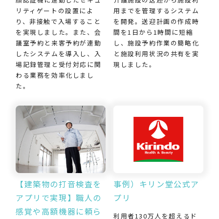
用までを管理するシステム
リティゲートの設置によ
を開発。送迎計画の作成時
り、非接触で入場すること
間を1日から1時間に短縮
を実現しました。また、会
し、施設予約作業の簡略化
議室予約と来客予約が連動
と施設利用状況の共有を実
したシステムを導入し、入
現しました。
場記録管理と受付対応に関
わる業務を効率化しまし
た。
【建築物の打音検査を
事例）キリン堂公式ア
アプリで実現】職人の
プリ
感覚や高額機器に頼ら
利用者130万人を超えるド