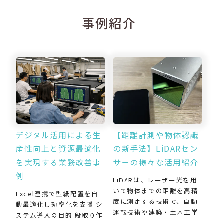
事例紹介
デジタル活用による生
【距離計測や物体認識
産性向上と資源最適化
の新手法】LiDARセン
を実現する業務改善事
サーの様々な活用紹介
例
LiDARは、レーザー光を用
いて物体までの距離を高精
Excel連携で型紙配置を自
度に測定する技術で、自動
動最適化し効率化を支援 シ
運転技術や建築・土木工学
ステム導入の目的 段取り作