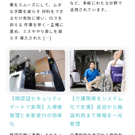
など、多岐にわたる分野で
業をスムーズにして、ムダ
活用されています。
な手間を減らす 材料をでき
るだけ有効に使い、ロスを
抑える 作業を早く・正確に
進め、ミスややり直しを減
らす 導入された […]
【介護現場をシステム
【顔認証セキュリティ
化で支援】送迎から施
ゲートで実現】入場者
設利用まで情報を一元
管理と来客受付の効率
管理
化
介護施設の送迎から施設利
顔認証機に連動したセキュ