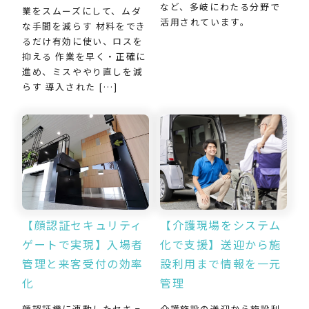
など、多岐にわたる分野で
業をスムーズにして、ムダ
活用されています。
な手間を減らす 材料をでき
るだけ有効に使い、ロスを
抑える 作業を早く・正確に
進め、ミスややり直しを減
らす 導入された […]
【介護現場をシステム
【顔認証セキュリティ
化で支援】送迎から施
ゲートで実現】入場者
設利用まで情報を一元
管理と来客受付の効率
管理
化
介護施設の送迎から施設利
顔認証機に連動したセキュ