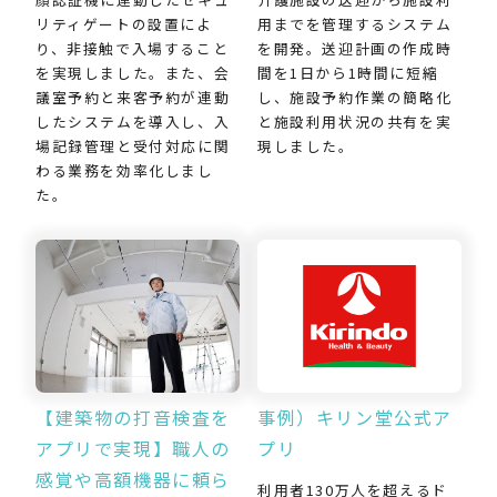
用までを管理するシステム
リティゲートの設置によ
を開発。送迎計画の作成時
り、非接触で入場すること
間を1日から1時間に短縮
を実現しました。また、会
し、施設予約作業の簡略化
議室予約と来客予約が連動
と施設利用状況の共有を実
したシステムを導入し、入
現しました。
場記録管理と受付対応に関
わる業務を効率化しまし
た。
【建築物の打音検査を
事例）キリン堂公式ア
アプリで実現】職人の
プリ
感覚や高額機器に頼ら
利用者130万人を超えるド