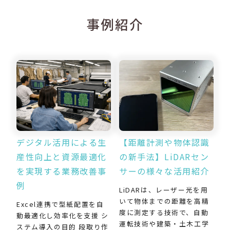
事例紹介
デジタル活用による生
【距離計測や物体認識
産性向上と資源最適化
の新手法】LiDARセン
を実現する業務改善事
サーの様々な活用紹介
例
LiDARは、レーザー光を用
いて物体までの距離を高精
Excel連携で型紙配置を自
度に測定する技術で、自動
動最適化し効率化を支援 シ
運転技術や建築・土木工学
ステム導入の目的 段取り作